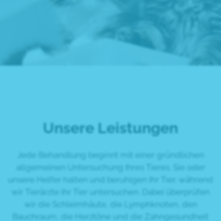
Unsere Leistungen
Jede Behandlung beginnt mit einer gründlichen
allgemeinen Untersuchung Ihres Tieres. Sie oder
unsere Helfer halten und beruhigen Ihr Tier, während
wir Tierärzte Ihr Tier untersuchen. Dabei überprüfen
wir die Schleimhäute, die Lymphknoten, den
Bauchraum, die Herztöne und die Zahngesundheit