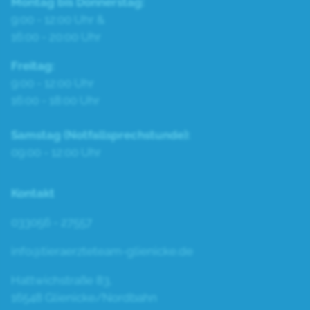
Montag bis Donnerstag:
9:00 - 12:00 Uhr &
16:00 - 20:00 Uhr
Freitag:
9:00 - 12:00 Uhr
16:00 - 18:00 Uhr
Samstag (Notfallsprechstunde):
09:00 - 12:00 Uhr
Kontakt
033056 - 27557
info@tieraerzteteam-glienicke.de
Hattwichstraße 83,
16548 Glienicke/Nordbahn