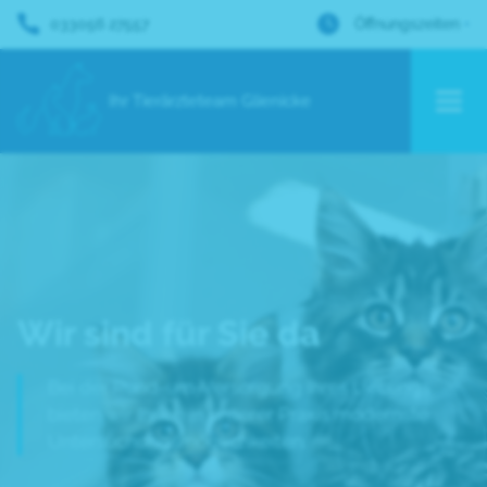
033056 27557
Öffnungszeiten
Ihr Tierärzteteam Glienicke
Wir sind für Sie da
Bei der Rund-um-Versorgung Ihres Lieblings
bieten wir Ihnen in unserer Praxis modernste
Untersuchungsmöglichkeiten.